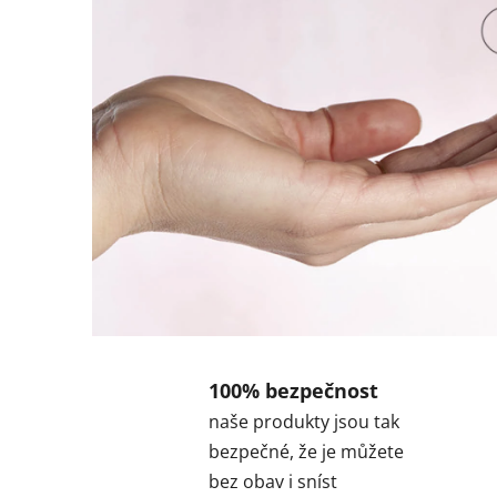
n
n
e
r
&
o
u
t
e
r
b
e
100% bezpečnost
a
naše produkty jsou tak
u
bezpečné, že je můžete
t
bez obav i sníst