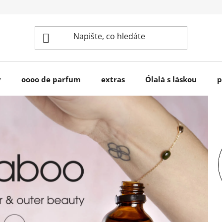
y
oooo de parfum
extras
Ólalá s láskou
p