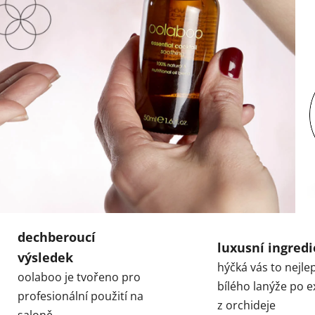
dechberoucí
luxusní ingred
výsledek
hýčká vás to nejle
oolaboo je tvořeno pro
bílého lanýže po e
profesionální použití na
z orchideje