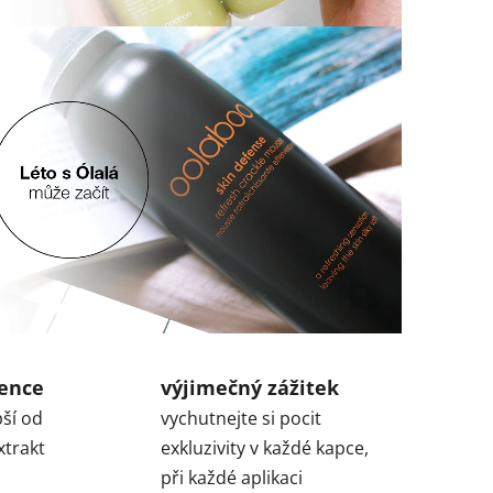
ience
výjimečný zážitek
pší od
vychutnejte si pocit
xtrakt
exkluzivity v každé kapce,
při každé aplikaci