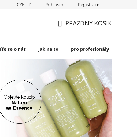
CZK
Přihlášení
Registrace
PRÁZDNÝ KOŠÍK
NÁKUPNÍ
KOŠÍK
íše se o nás
jak na to
pro profesionály