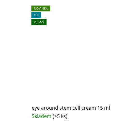
NOVINKA
NOVINKA
NOVINKA
NOVINKA
NOVINKA
TIP
TIP
VEGAN
VEGAN
eye around stem cell cream 15 ml
Skladem
(>5 ks)