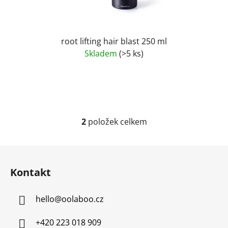
root lifting hair blast 250 ml
Skladem
(>5 ks)
2
položek celkem
O
v
l
Z
á
á
d
Kontakt
p
a
a
c
hello
@
oolaboo.cz
t
í
í
p
+420 223 018 909
r