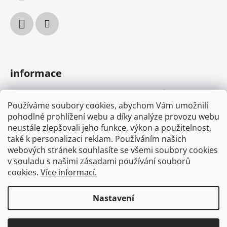
v
k
y
v
ý
p
informace
i
s
podmínky ochrany osobních údajů
u
Používáme soubory cookies, abychom Vám umožnili
obchodní podmínky
pohodlné prohlížení webu a díky analýze provozu webu
MYONE s.r.o.
neustále zlepšovali jeho funkce, výkon a použitelnost,
také k personalizaci reklam. Používáním našich
náš příběh
webových stránek souhlasíte se všemi soubory cookies
v souladu s našimi zásadami používání souborů
cookies.
Více informací.
osvědčení
Nastavení