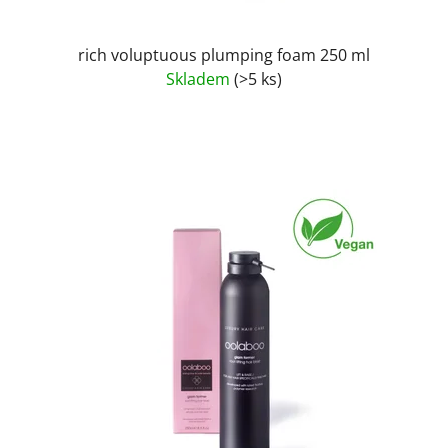
t
ů
rich voluptuous plumping foam 250 ml
Skladem
(>5 ks)