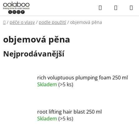
Přejít
Hledat
NÁKUP
na
KOŠÍK
obsah
Domů
/
péče o vlasy
/
podle použití
/
objemová pěna
objemová pěna
Nejprodávanější
rich voluptuous plumping foam 250 ml
Skladem
(>5 ks)
root lifting hair blast 250 ml
Skladem
(>5 ks)