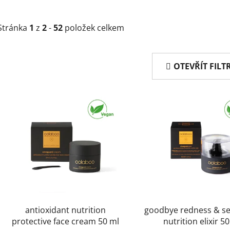
Stránka
1
z
2
-
52
položek celkem
OTEVŘÍT FILT
V
ý
p
i
s
p
r
o
d
antioxidant nutrition
goodbye redness & sen
u
protective face cream 50 ml
nutrition elixir 5