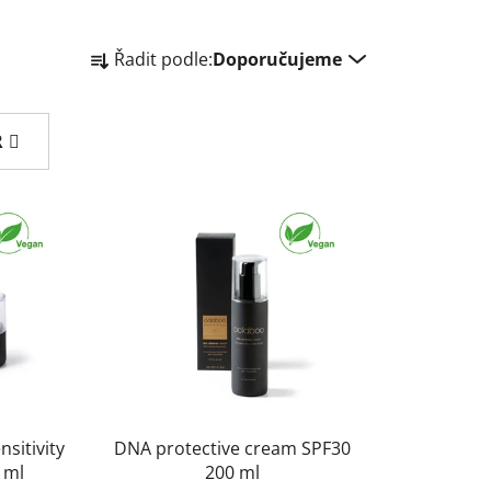
Ř
Řadit podle:
Doporučujeme
a
z
e
R
n
í
p
r
o
d
u
k
t
ů
sitivity
DNA protective cream SPF30
0 ml
200 ml