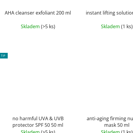
AHA cleanser exfoliant 200 ml
instant lifting soluti
Skladem
(>5 ks)
Skladem
(1 ks)
TIP
no harmful UVA & UVB
anti-aging firming nu
protector SPF 50 50 ml
mask 50 ml
Skladem
(>5 ks)
Skladem
(1 ks)