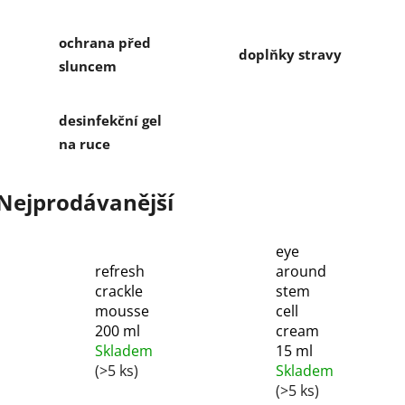
ochrana před
doplňky stravy
sluncem
desinfekční gel
na ruce
Nejprodávanější
eye
refresh
around
crackle
stem
mousse
cell
200 ml
cream
Skladem
15 ml
(>5 ks)
Skladem
(>5 ks)