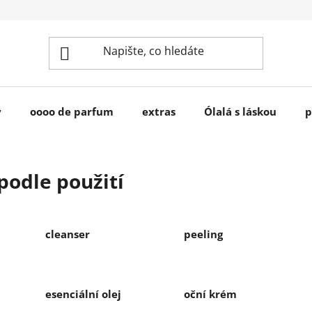
y
oooo de parfum
extras
Ólalá s láskou
p
podle použití
cleanser
peeling
esenciální olej
oční krém