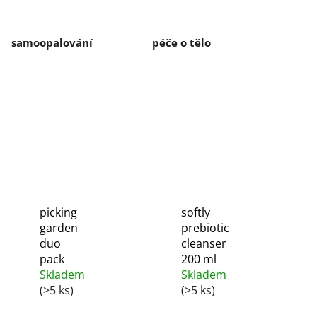
samoopalování
péče o tělo
picking
softly
garden
prebiotic
duo
cleanser
pack
200 ml
Skladem
Skladem
(>5 ks)
(>5 ks)