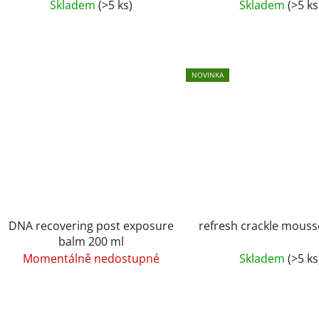
k
Skladem
(>5 ks)
Skladem
(>5 ks
t
ů
NOVINKA
DNA recovering post exposure
refresh crackle mouss
balm 200 ml
Momentálně nedostupné
Skladem
(>5 ks