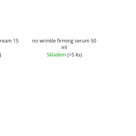
cream 15
no wrinkle firming serum 50
ml
)
Skladem
(>5 ks)