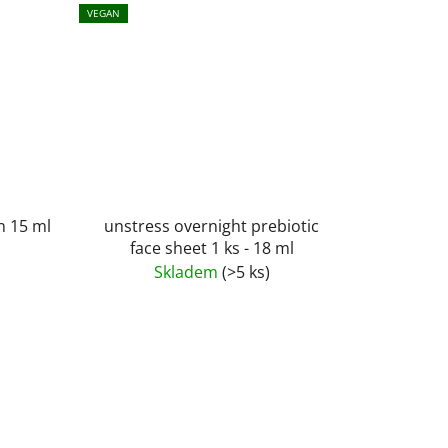
VEGAN
n 15 ml
unstress overnight prebiotic
face sheet 1 ks - 18 ml
Skladem
(>5 ks)