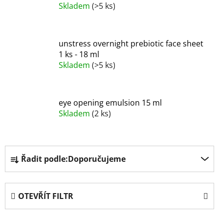
Skladem
(>5 ks)
unstress overnight prebiotic face sheet
1 ks - 18 ml
Skladem
(>5 ks)
eye opening emulsion 15 ml
Skladem
(2 ks)
Ř
Řadit podle:
Doporučujeme
a
z
e
OTEVŘÍT FILTR
n
í