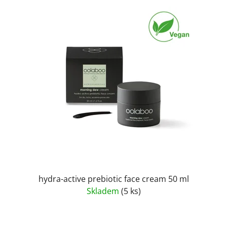
V
p
ý
r
p
o
i
d
s
u
p
k
r
t
o
ů
d
u
k
t
ů
hydra-active prebiotic face cream 50 ml
Skladem
(5 ks)