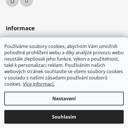
y
v
ý
p
informace
i
s
podmínky ochrany osobních údajů
u
Používáme soubory cookies, abychom Vám umožnili
obchodní podmínky
pohodlné prohlížení webu a díky analýze provozu webu
MYONE s.r.o.
neustále zlepšovali jeho funkce, výkon a použitelnost,
náš příběh
také k personalizaci reklam. Používáním našich
webových stránek souhlasíte se všemi soubory cookies
v souladu s našimi zásadami používání souborů
cookies.
Více informací.
osvědčení
Nastavení
Souhlasím
Vytvořil Shoptet
Copyright 2026
oolaboo
. Všechna práva vyhrazena.