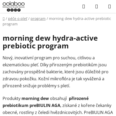
Přejít
Hledat
NÁKUP
na
KOŠÍK
obsah
Domů
/
péče o pleť
/
program
/
morning dew hydra-active prebiotic
program
morning dew hydra-active
prebiotic program
Nový, inovativní program pro suchou, citlivou a
ekzematickou pleť. Díky přirozeným prebiotikům jsou
zachovány prospěšné bakterie, které jsou důležité pro
zdravou pokožku. Kožní mikroflóra je tak vyvážená a
přirozeně snižuje problémy s pletí.
Produkty
morning
dew
obsahují
přirozené
prebiotikum
preBIULIN
AGA
, získané z kořene čekanky
obecné, rostliny z čeledi hvězdnicovitých. PreBIULIN AGA