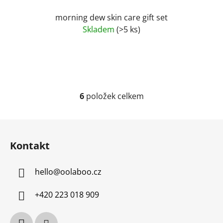
morning dew skin care gift set
Skladem
(>5 ks)
6
položek celkem
O
v
l
Z
á
á
d
Kontakt
p
a
a
c
hello
@
oolaboo.cz
t
í
í
p
+420 223 018 909
r
v
k