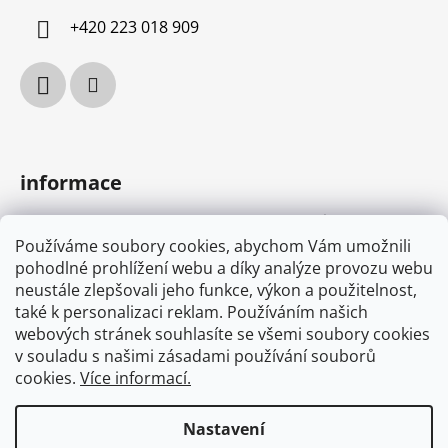
í
+420 223 018 909
informace
podmínky ochrany osobních údajů
Používáme soubory cookies, abychom Vám umožnili
obchodní podmínky
pohodlné prohlížení webu a díky analýze provozu webu
MYONE s.r.o.
neustále zlepšovali jeho funkce, výkon a použitelnost,
náš příběh
také k personalizaci reklam. Používáním našich
webových stránek souhlasíte se všemi soubory cookies
v souladu s našimi zásadami používání souborů
cookies.
Více informací.
osvědčení
Nastavení