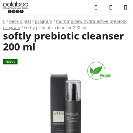
Přejít
Hledat
NÁKUP
na
KOŠÍK
obsah
Domů
/
péče o pleť
/
program
/
morning dew hydra-active prebiotic
program
/
softly prebiotic cleanser 200 ml
softly prebiotic cleanser
200 ml
VEGAN