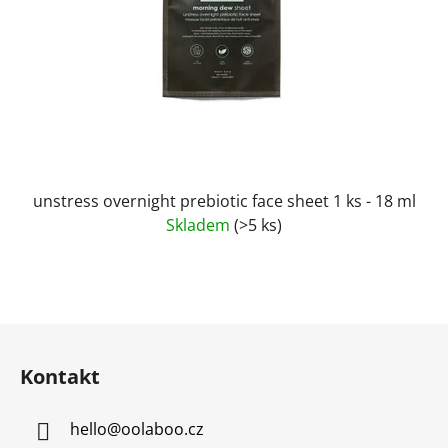
unstress overnight prebiotic face sheet 1 ks - 18 ml
Skladem
(>5 ks)
Z
á
Kontakt
p
a
hello
@
oolaboo.cz
t