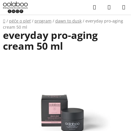
Přejít
Hledat
NÁKUP
na
KOŠÍK
obsah
Domů
/
péče o pleť
/
program
/
dawn to dusk
/
everyday pro-aging
cream 50 ml
everyday pro-aging
cream 50 ml