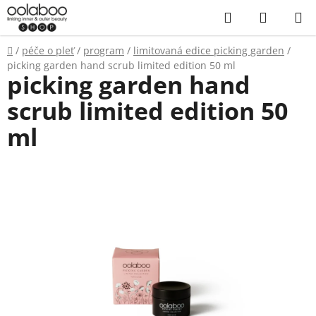
Přejít
Hledat
NÁKUP
na
KOŠÍK
obsah
Domů
/
péče o pleť
/
program
/
limitovaná edice picking garden
/
picking garden hand scrub limited edition 50 ml
picking garden hand
scrub limited edition 50
ml