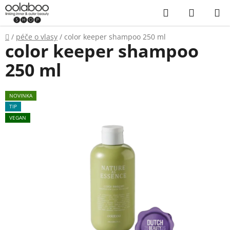
Přejít
Hledat
NÁKUP
na
KOŠÍK
obsah
Domů
/
péče o vlasy
/
color keeper shampoo 250 ml
color keeper shampoo
250 ml
NOVINKA
TIP
VEGAN