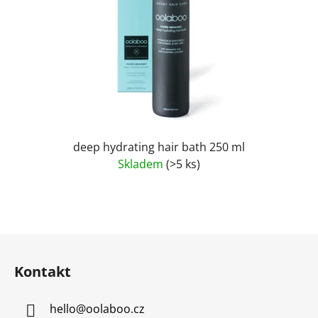
deep hydrating hair bath 250 ml
Skladem
(>5 ks)
Z
á
Kontakt
p
a
hello
@
oolaboo.cz
t