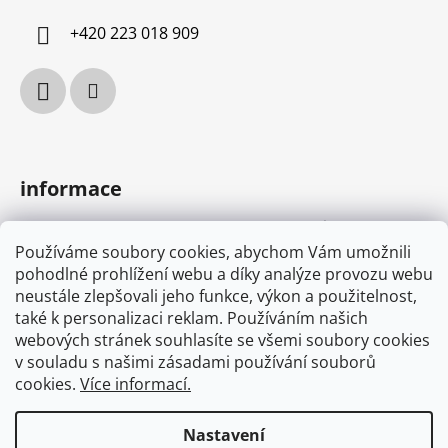
í
+420 223 018 909
informace
podmínky ochrany osobních údajů
Používáme soubory cookies, abychom Vám umožnili
obchodní podmínky
pohodlné prohlížení webu a díky analýze provozu webu
MYONE s.r.o.
neustále zlepšovali jeho funkce, výkon a použitelnost,
náš příběh
také k personalizaci reklam. Používáním našich
webových stránek souhlasíte se všemi soubory cookies
v souladu s našimi zásadami používání souborů
cookies.
Více informací.
osvědčení
Nastavení