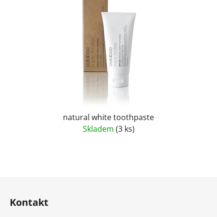
natural white toothpaste
Skladem
(3 ks)
Z
á
Kontakt
p