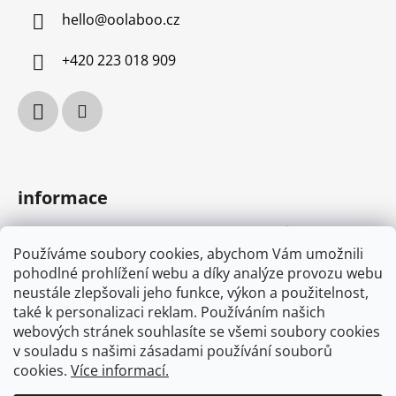
a
hello
@
oolaboo.cz
t
í
+420 223 018 909
informace
podmínky ochrany osobních údajů
Používáme soubory cookies, abychom Vám umožnili
obchodní podmínky
pohodlné prohlížení webu a díky analýze provozu webu
MYONE s.r.o.
neustále zlepšovali jeho funkce, výkon a použitelnost,
náš příběh
také k personalizaci reklam. Používáním našich
webových stránek souhlasíte se všemi soubory cookies
v souladu s našimi zásadami používání souborů
cookies.
Více informací.