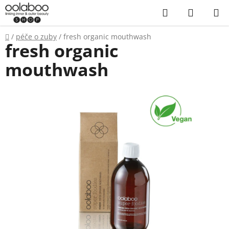
Přejít
Hledat
NÁKUP
na
KOŠÍK
obsah
Domů
/
péče o zuby
/
fresh organic mouthwash
fresh organic
mouthwash