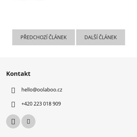
PŘEDCHOZÍ ČLÁNEK
DALŠÍ ČLÁNEK
Z
á
Kontakt
p
a
hello
@
oolaboo.cz
t
í
+420 223 018 909