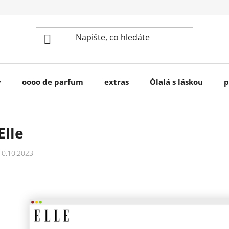
y
oooo de parfum
extras
Ólalá s láskou
p
Elle
10.10.2023