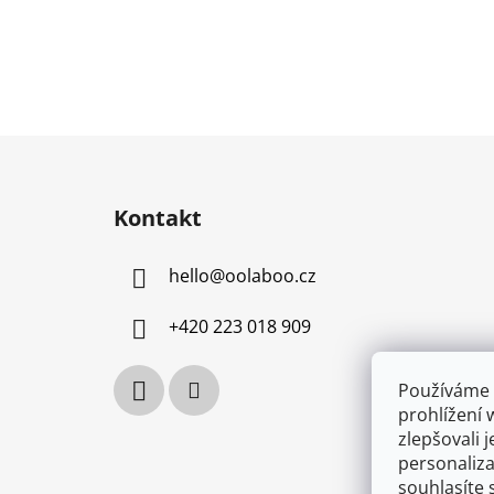
Z
á
Kontakt
p
a
hello
@
oolaboo.cz
t
í
+420 223 018 909
Používáme 
prohlížení 
zlepšovali 
personaliz
souhlasíte 