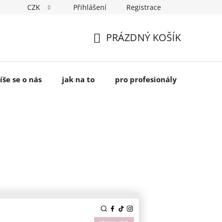
CZK
Přihlášení
Registrace
PRÁZDNÝ KOŠÍK
NÁKUPNÍ
KOŠÍK
íše se o nás
jak na to
pro profesionály