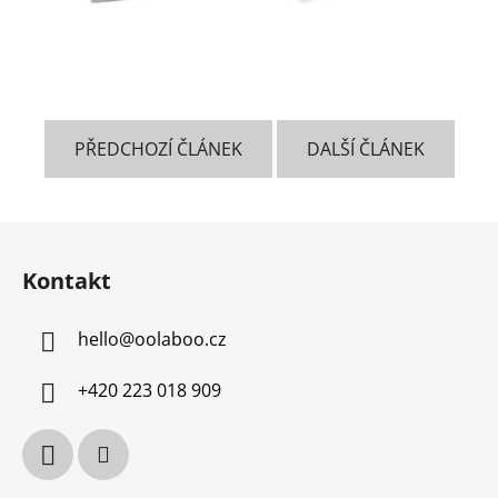
PŘEDCHOZÍ ČLÁNEK
DALŠÍ ČLÁNEK
Z
á
Kontakt
p
a
hello
@
oolaboo.cz
t
í
+420 223 018 909