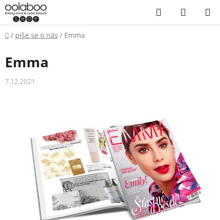
Přejít
Hledat
NÁKUP
na
KOŠÍK
obsah
Domů
/
píše se o nás
/
Emma
Emma
7.12.2021