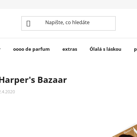
y
oooo de parfum
extras
Ólalá s láskou
p
Harper's Bazaar
2.4.2020