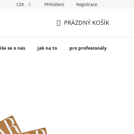
CZK
Přihlášení
Registrace
PRÁZDNÝ KOŠÍK
NÁKUPNÍ
KOŠÍK
íše se o nás
jak na to
pro profesionály