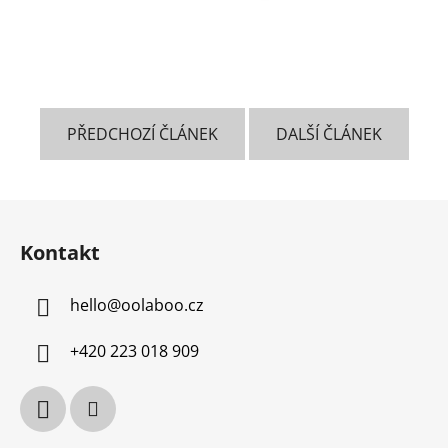
PŘEDCHOZÍ ČLÁNEK
DALŠÍ ČLÁNEK
Z
á
Kontakt
p
a
hello
@
oolaboo.cz
t
í
+420 223 018 909