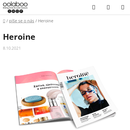
Přejít
Hledat
NÁKUP
na
KOŠÍK
obsah
Domů
/
píše se o nás
/
Heroine
Heroine
8.10.2021