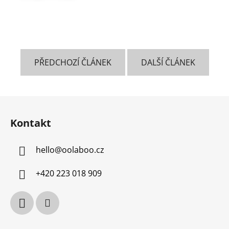
PŘEDCHOZÍ ČLÁNEK
DALŠÍ ČLÁNEK
Z
á
Kontakt
p
a
hello
@
oolaboo.cz
t
í
+420 223 018 909