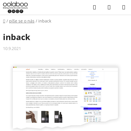
Přejít
Hledat
NÁKUP
na
KOŠÍK
obsah
Domů
/
píše se o nás
/
inback
inback
10.9.2021