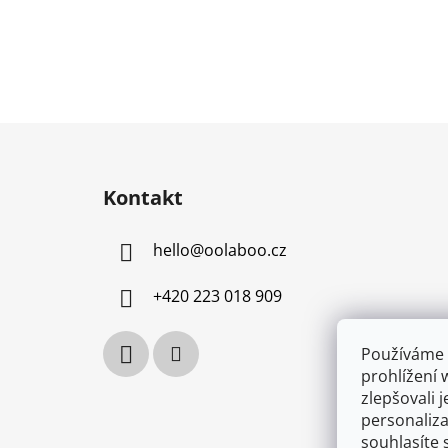
Z
á
Kontakt
p
a
hello
@
oolaboo.cz
t
í
+420 223 018 909
Používáme 
prohlížení 
zlepšovali 
personaliz
souhlasíte 