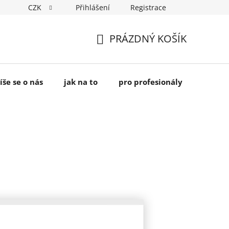
CZK
Přihlášení
Registrace
PRÁZDNÝ KOŠÍK
NÁKUPNÍ
KOŠÍK
íše se o nás
jak na to
pro profesionály