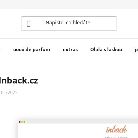
y
oooo de parfum
extras
Ólalá s láskou
p
Inback.cz
10.5.2023