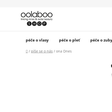
Přejít
na
obsah
péče o vlasy
péče o pleť
péče o zub
Domů
/
píše se o nás
/
ona Dnes
P
o
s
t
r
a
n
n
í