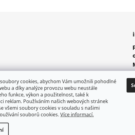
soubory cookies, abychom Vám umožnili pohodlné
S
webu a díky analýze provozu webu neustále
jeho funkce, výkon a použitelnost, také k
aci reklam. Používáním našich webových stránek
se všemi soubory cookies v souladu s našimi
oužívání souborů cookies.
Více informací.
osvědčení
ní