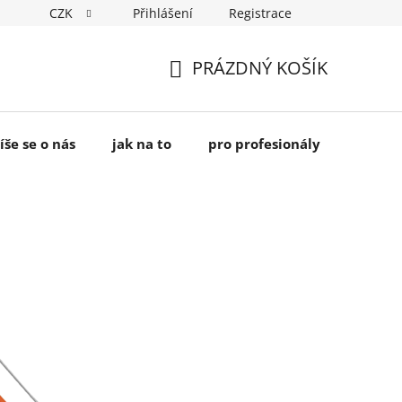
CZK
Přihlášení
Registrace
PRÁZDNÝ KOŠÍK
NÁKUPNÍ
KOŠÍK
íše se o nás
jak na to
pro profesionály