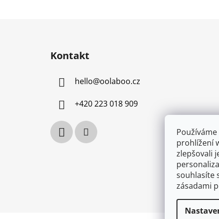
Z
á
Kontakt
p
a
hello
@
oolaboo.cz
t
í
+420 223 018 909
Používáme 
prohlížení 
zlepšovali 
personaliz
souhlasíte 
zásadami p
Nastave