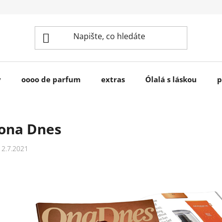
y
oooo de parfum
extras
Ólalá s láskou
p
ona Dnes
12.7.2021