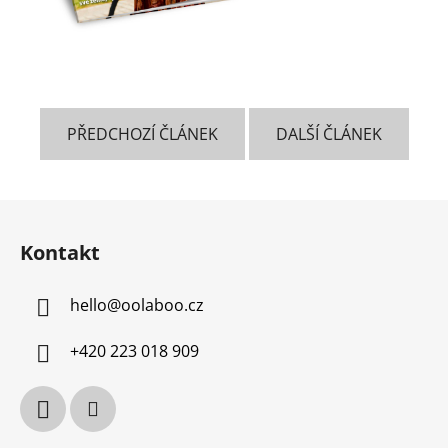
PŘEDCHOZÍ ČLÁNEK
DALŠÍ ČLÁNEK
Z
á
Kontakt
p
a
hello
@
oolaboo.cz
t
í
+420 223 018 909