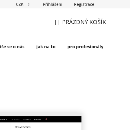
CZK
Přihlášení
Registrace
PRÁZDNÝ KOŠÍK
NÁKUPNÍ
KOŠÍK
íše se o nás
jak na to
pro profesionály