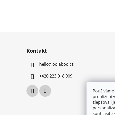
Z
á
Kontakt
p
a
hello
@
oolaboo.cz
t
í
+420 223 018 909
Používáme 
prohlížení 
zlepšovali 
personaliz
souhlasíte 