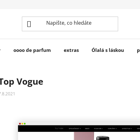
y
oooo de parfum
extras
Ólalá s láskou
p
Top Vogue
7.8.2021