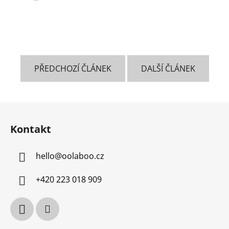
PŘEDCHOZÍ ČLÁNEK
DALŠÍ ČLÁNEK
Z
á
Kontakt
p
a
hello
@
oolaboo.cz
t
í
+420 223 018 909