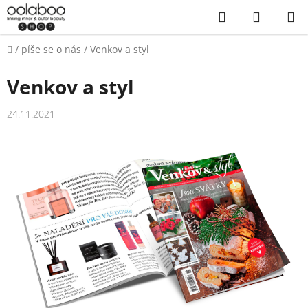
Přejít
Hledat
NÁKUP
na
KOŠÍK
obsah
Domů
/
píše se o nás
/
Venkov a styl
Venkov a styl
24.11.2021