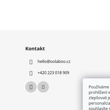
Z
á
Kontakt
p
a
hello
@
oolaboo.cz
t
í
+420 223 018 909
Používáme 
prohlížení 
zlepšovali 
personaliz
souhlasíte 