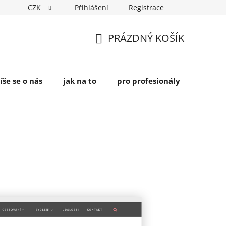
CZK
Přihlášení
Registrace
PRÁZDNÝ KOŠÍK
NÁKUPNÍ
KOŠÍK
íše se o nás
jak na to
pro profesionály