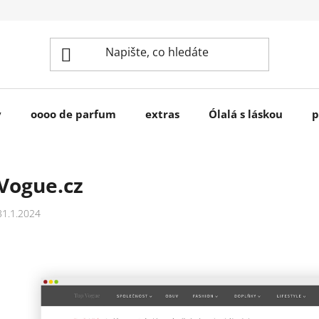
y
oooo de parfum
extras
Ólalá s láskou
p
Vogue.cz
31.1.2024